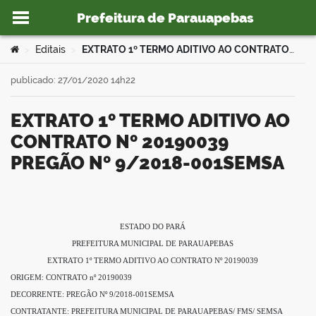
Prefeitura de Parauapebas
Ir para o conteúdo
Você está aqui:
Editais
EXTRATO 1º TERMO ADITIVO AO CONTRATO Nº 20190039 PREGÃO Nº 9/2018-001SEMSA
>
>
publicado: 27/01/2020 14h22
EXTRATO 1º TERMO ADITIVO AO
o portal
CONTRATO Nº 20190039
PREGÃO Nº 9/2018-001SEMSA
book
ESTADO DO PARÁ
PREFEITURA MUNICIPAL DE PARAUAPEBAS
er
EXTRATO 1º TERMO ADITIVO AO CONTRATO Nº 20190039
ORIGEM: CONTRATO nº 20190039
DECORRENTE: PREGÃO Nº 9/2018-001SEMSA
din
CONTRATANTE: PREFEITURA MUNICIPAL DE PARAUAPEBAS/ FMS/ SEMSA