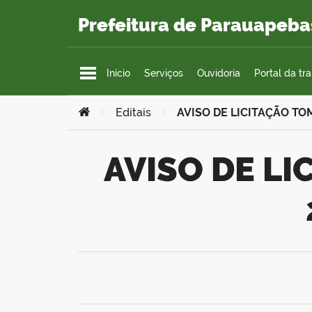
Ir para o conteúdo
Prefeitura de Parauapeba
Início
Serviços
Ouvidoria
Portal da tr
Você está aqui:
>
Editais
>
AVISO DE LICITAÇÃO T
AVISO DE LICITAÇÃO TOMADA DE PREÇOS Nº