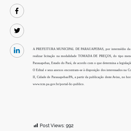
Facebook
Twitter
A PREFEITURA MUNICIPAL DE PARAUAPEBAS, por intermédio da Secreta
Linkedin
realizar licitação na modalidade TOMADA DE PREÇOS, do tipo menor 
Parauapebas, Estado do Pará, de acordo com o que determina a legislação
O Edital e seus anexos encontram-se à disposição dos interessados 
II, Cidade de Parauapebas/PA, a partir da publicação deste Aviso, no h
www.tcm.pa.gov.br/portal-lic-publico.
Post Views:
992