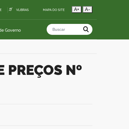
A+
A-
E
VLIBRAS
MAPA DO SITE
 de Governo
Buscar no portal