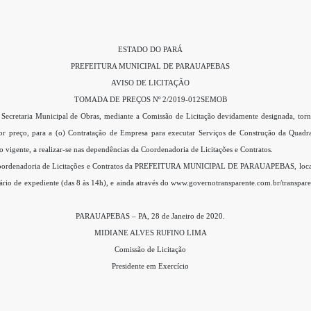
ESTADO DO PARÁ
PREFEITURA MUNICIPAL DE PARAUAPEBAS
AVISO DE LICITAÇÃO
TOMADA DE PREÇOS Nº 2/2019-012SEMOB
ria Municipal de Obras, mediante a Comissão de Licitação devidamente designada, torna p
preço, para a (o) Contratação de Empresa para executar Serviços de Construção da Quadra
 vigente, a realizar-se nas dependências da Coordenadoria de Licitações e Contratos.
na Coordenadoria de Licitações e Contratos da PREFEITURA MUNICIPAL DE PARAUAPEBAS, localiz
orário de expediente (das 8 às 14h), e ainda através do www.governotransparente.com.br/transpa
PARAUAPEBAS – PA, 28 de Janeiro de 2020.
MIDIANE ALVES RUFINO LIMA
Comissão de Licitação
Presidente em Exercício