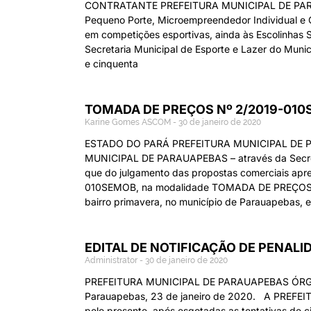
CONTRATANTE PREFEITURA MUNICIPAL DE PARAU
Pequeno Porte, Microempreendedor Individual e C
em competições esportivas, ainda às Escolinhas
Secretaria Municipal de Esporte e Lazer do Munic
e cinquenta
TOMADA DE PREÇOS Nº 2/2019-010
Karine Gomes ASCOM
30 de janeiro de 2020
ESTADO DO PARÁ PREFEITURA MUNICIPAL DE 
MUNICIPAL DE PARAUAPEBAS – através da Secreta
que do julgamento das propostas comerciais apres
010SEMOB, na modalidade TOMADA DE PREÇOS, qu
bairro primavera, no município de Parauapebas
EDITAL DE NOTIFICAÇÃO DE PENAL
Administrator
30 de janeiro de 2020
PREFEITURA MUNICIPAL DE PARAUAPEBAS ÓR
Parauapebas, 23 de janeiro de 2020. A PREFEI
pelo presente, após esgotadas as tentativas de ci