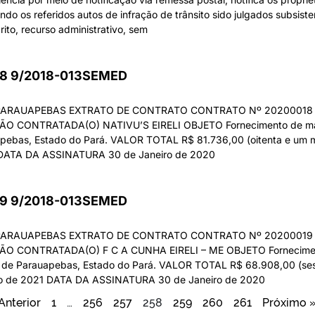
do os referidos autos de infração de trânsito sido julgados subsist
rito, recurso administrativo, sem
8 9/2018-013SEMED
 PARAUAPEBAS EXTRATO DE CONTRATO CONTRATO Nº 20200018 
NTRATADA(O) NATIVU’S EIRELI OBJETO Fornecimento de materi
apebas, Estado do Pará. VALOR TOTAL R$ 81.736,00 (oitenta e um mil
1 DATA DA ASSINATURA 30 de Janeiro de 2020
9 9/2018-013SEMED
 PARAUAPEBAS EXTRATO DE CONTRATO CONTRATO Nº 20200019 
ONTRATADA(O) F C A CUNHA EIRELI – ME OBJETO Fornecimento d
o de Parauapebas, Estado do Pará. VALOR TOTAL R$ 68.908,00 (sessen
ro de 2021 DATA DA ASSINATURA 30 de Janeiro de 2020
Anterior
1
…
256
257
258
259
260
261
Próximo 