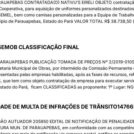
APEBAS CONTRATADA(O) NATIVU’S EIRELI OBJETO contratação e
ooperativa, para aquisição de uniformes personalizados destinados
 SEMEL, bem como camisas personalizadas para a Equipe de Trabalho
ípio de Parauapebas, Estado do Pará VALOR TOTAL R$ 38.738,50 (trint
SEMOB CLASSIFICAÇÃO FINAL
PARAUAPEBAS PUBLICAÇÃO TOMADA DE PREÇOS Nº 2/2019-010S
ria Municipal de Obras, por intermédio da Comissão Permanente de
entadas pelas empresas habilitadas, após as fases de recursos, refe
e tem como objeto contratação de empresa para executar serviço
, estado do Pará, ficam CLASSIFICADAS as proponente: 1º Lugar: 
IDADE DE MULTA DE INFRAÇÕES DE TRÂNSITO1476
GÃO AUTUADOR 205950 EDITAL DE NOTIFICAÇÃO DE PENALIDAD
TURA MUN. DE PARAUAPEBAS, em conformidade com as competências 
ência por meio de notificação via remessa postal, notifica os proprie