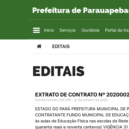
Ir para o conteúdo
Prefeitura de Parauapeba
Início
Serviços
Ouvidoria
Portal da tr
Você está aqui:
>
EDITAIS
EDITAIS
EXTRATO DE CONTRATO Nº 20200
Karine Gomes ASCOM
31 de janeiro de 2020
ESTADO DO PARÁ PREFEITURA MUNICIPAL D
CONTRATANTE FUNDO MUNICIPAL DE EDUCAÇÃO CO
às aulas de Educação Física nas escolas da Rede
quarenta reais e noventa centavos) VIGÊNCIA 3