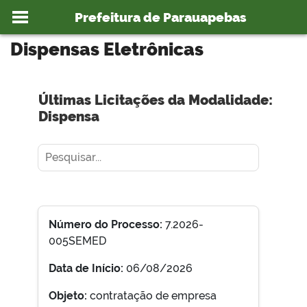
Ir para o conteúdo
Você está aqui:
Dispensas Eletrônicas
>
Prefeitura de Parauapebas
Dispensas Eletrônicas
Últimas Licitações da Modalidade:
o portal
Dispensa
Número do Processo:
7.2026-
005SEMED
Data de Início:
06/08/2026
Objeto:
contratação de empresa