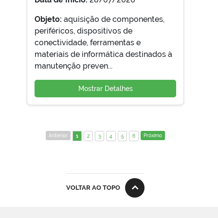
Objeto:
aquisição de componentes,
periféricos, dispositivos de
conectividade, ferramentas e
materiais de informática destinados à
manutenção preven...
Mostrar Detalhes
Anterior
Próximo
1
2
3
4
5
6
VOLTAR AO TOPO