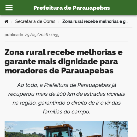
Prefeitura de Parauapebas
Ir para o conteúdo
Você está aqui:
Secretaria de Obras
Zona rural recebe melhorias e garante mais dignidade para moradores de Parauapebas
>
>
publicado: 29/05/2026 11h35
Zona rural recebe melhorias e
o portal
garante mais dignidade para
moradores de Parauapebas
Ao todo, a Prefeitura de Parauapebas já
book
recuperou mais de 200 km de estradas vicinais
na região, garantindo o direito de ir e vir das
famílias do campo.
er
din