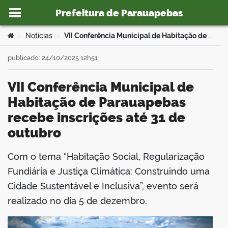
Prefeitura de Parauapebas
Ir para o conteúdo
Você está aqui:
Notícias
VII Conferência Municipal de Habitação de Parauapebas recebe inscrições até 31 de outubro
>
>
publicado: 24/10/2025 12h51
VII Conferência Municipal de
o portal
Habitação de Parauapebas
recebe inscrições até 31 de
outubro
Com o tema “Habitação Social, Regularização
book
Fundiária e Justiça Climática: Construindo uma
Cidade Sustentável e Inclusiva”, evento será
realizado no dia 5 de dezembro.
er