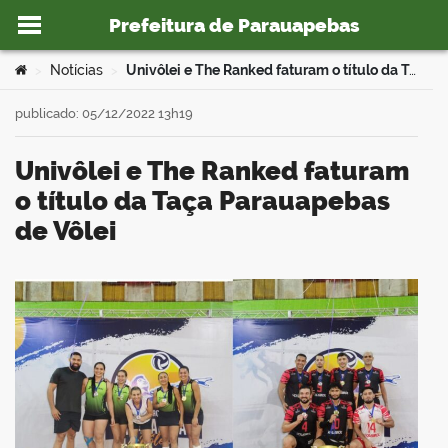
Prefeitura de Parauapebas
Ir para o conteúdo
Você está aqui:
Notícias
Univôlei e The Ranked faturam o título da Taça Parauapebas de Vôlei
>
>
publicado: 05/12/2022 13h19
Univôlei e The Ranked faturam
o portal
o título da Taça Parauapebas
de Vôlei
book
er