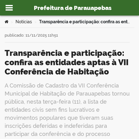
Prefeitura de Parauapebas
Ir para o conteúdo
Você está aqui:
Notícias
Transparência e participação: confira as entidades aptas à VII Conferência de Habitação
>
>
publicado: 11/11/2025 11h51
Transparência e participação:
o portal
confira as entidades aptas à VII
Conferência de Habitação
A Comissão de Cadastro da VII Conferência
Municipal de Habitação de Parauapebas tornou
pública, nesta terça-feira (11), a lista de
entidades civis sem fins lucrativos e
movimentos populares que tiveram suas
inscrições deferidas e indeferidas para
participar da conferência e do processo