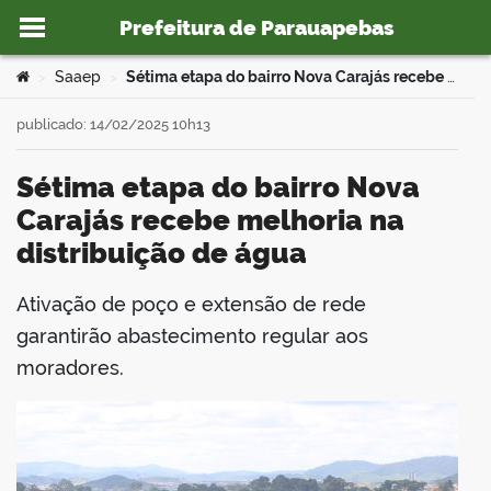
Prefeitura de Parauapebas
Ir para o conteúdo
Você está aqui:
Saaep
Sétima etapa do bairro Nova Carajás recebe melhoria na distribuição de água
>
>
publicado: 14/02/2025 10h13
Sétima etapa do bairro Nova
o portal
Carajás recebe melhoria na
distribuição de água
Ativação de poço e extensão de rede
book
garantirão abastecimento regular aos
moradores.
er
din