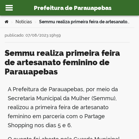
Prefeitura de Parauapebas
Ir para o conteúdo
Você está aqui:
Notícias
Semmu realiza primeira feira de artesanato feminino de Parauapebas
>
>
publicado: 07/08/2023 19h59
Semmu realiza primeira feira
o portal
de artesanato feminino de
Parauapebas
A Prefeitura de Parauapebas, por meio da
book
Secretaria Municipal da Mulher (Semmu),
realizou a primeira feira de artesanato
er
feminino em parceria com o Partage
Shopping nos dias 5 e 6.
din