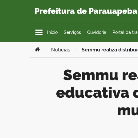
Ir para o conteúdo
Prefeitura de Parauapeba
Início
Serviços
Ouvidoria
Portal da tr
Você está aqui:
>
Notícias
>
Semmu realiza distribui
Semmu realiza distribuição de cartilha
educativa 
mu