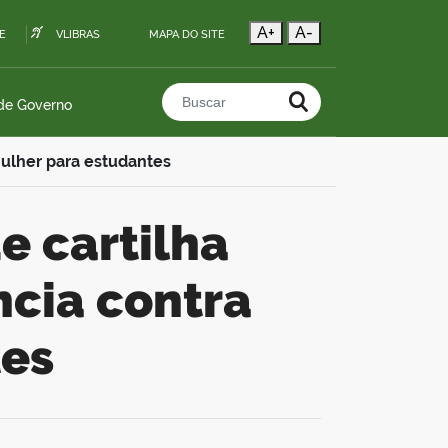
A+
A-
E
VLIBRAS
MAPA DO SITE
 de Governo
Buscar no portal
mulher para estudantes
ncia contra
tes