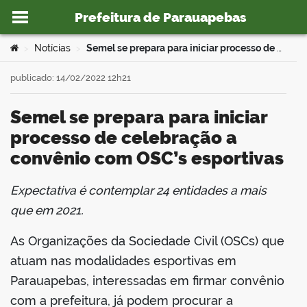
Prefeitura de Parauapebas
Ir para o conteúdo
Você está aqui:
Notícias
Semel se prepara para iniciar processo de celebração a convênio com OSC’s esportivas
>
>
publicado: 14/02/2022 12h21
Semel se prepara para iniciar
o portal
processo de celebração a
convênio com OSC’s esportivas
Expectativa é contemplar 24 entidades a mais
book
que em 2021.
As Organizações da Sociedade Civil (OSCs) que
er
atuam nas modalidades esportivas em
Parauapebas, interessadas em firmar convênio
din
com a prefeitura, já podem procurar a