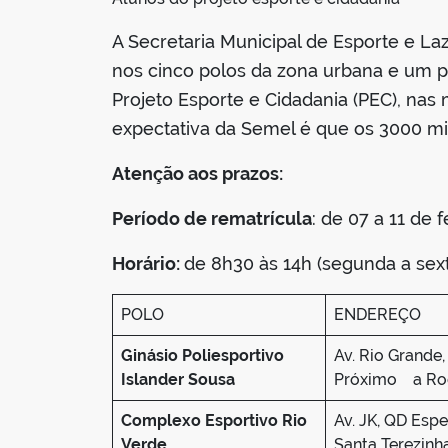
A Secretaria Municipal de Esporte e Laze
nos cinco polos da zona urbana e um po
Projeto Esporte e Cidadania (PEC), nas
expectativa da Semel é que os 3000 mil
Atenção aos prazos:
Período de rematrícula
: de 07 a 11 de 
Horário:
de 8h30 às 14h (segunda a sext
POLO
ENDEREÇO
Ginásio Poliesportivo
Av. Rio Grand
Islander Sousa
Próximo a Rod
Complexo Esportivo Rio
Av. JK, QD Espe
Verde
Santa Terezinh