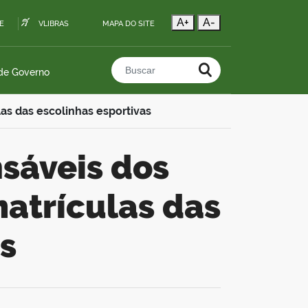
A+
A-
E
VLIBRAS
MAPA DO SITE
 de Governo
Buscar no portal
as das escolinhas esportivas
matrículas das
s