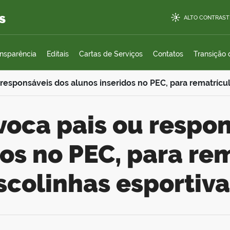
s
ALTO CONTRAST
ansparência
Editais
Cartas de Serviços
Contatos
Transição
esponsáveis dos alunos inseridos no PEC, para rematrícul
dos no PEC, para re
scolinhas esportiva