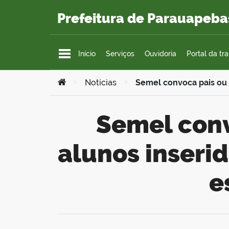
Ir para o conteúdo
Prefeitura de Parauapeba
Início
Serviços
Ouvidoria
Portal da tr
Você está aqui:
>
Notícias
>
Semel convoca pais ou r
Semel convoca pais ou responsáveis dos
alunos inseri
e