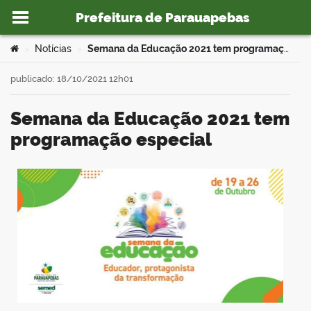
Prefeitura de Parauapebas
Ir para o conteúdo
Você está aqui:
Notícias
Semana da Educação 2021 tem programação especial
>
>
publicado: 18/10/2021 12h01
Semana da Educação 2021 tem
o portal
programação especial
book
er
din