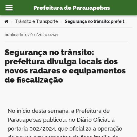
Prefeitura de Parauapebas
Ir para o conteúdo
Você está aqui:
Trânsito e Transporte
Segurança no trânsito: prefeitura divulga locais dos novos radares e equipamentos de fiscalização
>
>
publicado: 07/11/2024 14h41
Segurança no trânsito:
o portal
prefeitura divulga locais dos
novos radares e equipamentos
de fiscalização
book
No início desta semana, a Prefeitura de
Parauapebas publicou, no Diário Oficial, a
er
portaria 002/2024, que oficializa a operação