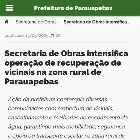
Prefeitura de Parauapebas
Ir para o conteúdo
Você está aqui:
Secretaria de Obras
Secretaria de Obras intensifica operação de recuperação de vicinais na zona rural de Parauapebas
>
>
publicado: 15/05/2025 17h00
Secretaria de Obras intensifica
o portal
operação de recuperação de
vicinais na zona rural de
Parauapebas
Ação da prefeitura contempla diversas
book
comunidades com reabertura de vicinais,
cascalhamento e melhorias no escoamento da
er
água, garantindo mais mobilidade, segurança
e apoio ao transporte escolar na zona rural de