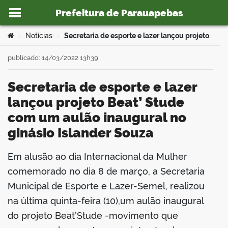
Prefeitura de Parauapebas
Ir para o conteúdo
Você está aqui:
Notícias
Secretaria de esporte e lazer lançou projeto Beat’ Stude com um aulão inaugural no ginásio Islander Souza
>
>
publicado: 14/03/2022 13h39
Secretaria de esporte e lazer
o portal
lançou projeto Beat’ Stude
com um aulão inaugural no
ginásio Islander Souza
Em alusão ao dia Internacional da Mulher
book
comemorado no dia 8 de março, a Secretaria
Municipal de Esporte e Lazer-Semel, realizou
na última quinta-feira (10),um aulão inaugural
er
do projeto Beat’Stude -movimento que