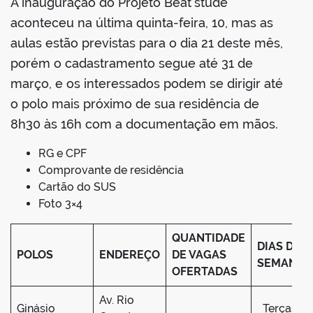
A inauguração do Projeto Beat’stude
aconteceu na última quinta-feira, 10, mas as
aulas estão previstas para o dia 21 deste mês,
porém o cadastramento segue até 31 de
março, e os interessados podem se dirigir até
o polo mais próximo de sua residência de
8h30 às 16h com a documentação em mãos.
RG e CPF
Comprovante de residência
Cartão do SUS
Foto 3×4
QUANTIDADE
DIAS DA
POLOS
ENDEREÇO
DE VAGAS
SEMANA
OFERTADAS
Av. Rio
Ginásio
Terças