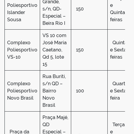
Grande,
Poliesportivo
e
s/n, QD-
150
Islander
Quintas
Especial –
Sousa
feiras
Beira Rio I
VS 10 com
Complexo
José Maria
Quinta
Poliesportivo
Caetano,
150
e Sexta
VS-10
Qd 5, lote
feiras
15
Rua Buriti,
Complexo
s/n QD –
Quarta
Poliesportivo
Bairro
100
e Sexta
Novo Brasil
Novo
feira
Brasil
Praça Majé,
QD
Terças
Praça da
Especial –
e