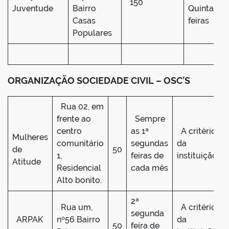
150
Juventude
Bairro
Quintas
Casas
feiras
Populares
ORGANIZAÇÃO SOCIEDADE CIVIL – OSC’S
Rua 02, em
frente ao
Sempre
centro
as 1ª
A critério
Mulheres
comunitário
segundas
da
de
50
1,
feiras de
instituição
Atitude
Residencial
cada mês
Alto bonito.
2ª
Rua um,
A critério
segunda
ARPAK
nº56 Bairro
da
50
feira de