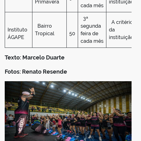
Primavera
instituição
cada mês
3ª
A critério
Bairro
segunda
Instituto
da
Tropical
50
feira de
ÁGAPE
instituição
cada mês
Texto: Marcelo Duarte
Fotos: Renato Resende