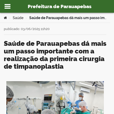
Prefeitura de Parauapebas
Ir para o conteúdo
Você está aqui:
Saúde
Saúde de Parauapebas dá mais um passo importante com a realização da primeira cirurgia de timpanoplastia
>
>
publicado: 03/06/2025 11h20
Saúde de Parauapebas dá mais
o portal
um passo importante com a
realização da primeira cirurgia
de timpanoplastia
book
er