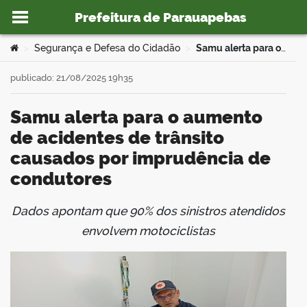
Prefeitura de Parauapebas
Ir para o conteúdo
Você está aqui:
Segurança e Defesa do Cidadão
Samu alerta para o aumento de acidentes de trânsito causados por imprudência de condutores
>
>
publicado: 21/08/2025 19h35
Samu alerta para o aumento
o portal
de acidentes de trânsito
causados por imprudência de
condutores
Dados apontam que 90% dos sinistros atendidos
book
envolvem motociclistas
er