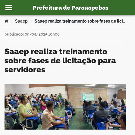
Prefeitura de Parauapebas
Ir para o conteúdo
Você está aqui:
Saaep
Saaep realiza treinamento sobre fases de licitação para servidores
>
>
publicado: 09/04/2025 10h00
Saaep realiza treinamento
o portal
sobre fases de licitação para
servidores
book
er