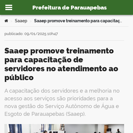
Prefeitura de Parauapebas
Ir para o conteúdo
Você está aqui:
Saaep
Saaep promove treinamento para capacitação de servidores no atendimento ao público
>
>
publicado: 09/01/2025 10h47
Saaep promove treinamento
o portal
para capacitação de
servidores no atendimento ao
público
A capacitação dos servidores e a melhoria no
acesso aos serviços são prioridades para a
nova gestão do Serviço Autônomo de Água e
Esgoto de Parauapebas (Saaep).