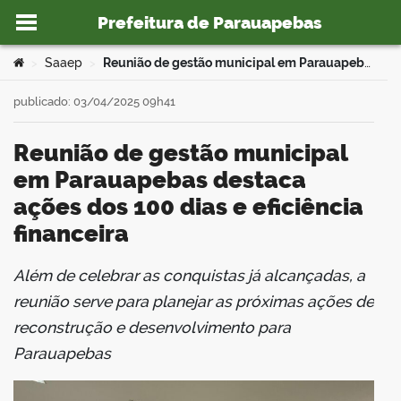
Prefeitura de Parauapebas
Ir para o conteúdo
Você está aqui:
Saaep
Reunião de gestão municipal em Parauapebas destaca ações dos 100 dias e eficiência financeira
>
>
publicado: 03/04/2025 09h41
Reunião de gestão municipal
o portal
em Parauapebas destaca
ações dos 100 dias e eficiência
financeira
Além de celebrar as conquistas já alcançadas, a
book
reunião serve para planejar as próximas ações de
reconstrução e desenvolvimento para
Parauapebas
er