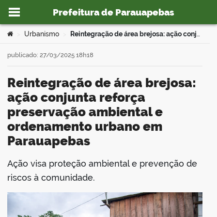
Prefeitura de Parauapebas
Ir para o conteúdo
Você está aqui:
Urbanismo
Reintegração de área brejosa: ação conjunta reforça preservação ambiental e ordenamento urbano em Parauapebas
>
>
publicado: 27/03/2025 18h18
Reintegração de área brejosa:
o portal
ação conjunta reforça
preservação ambiental e
ordenamento urbano em
Parauapebas
Ação visa proteção ambiental e prevenção de
book
riscos à comunidade.
er