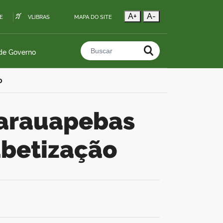
A+
A-
E
VLIBRAS
MAPA DO SITE
 de Governo
Buscar no portal
o
abetização