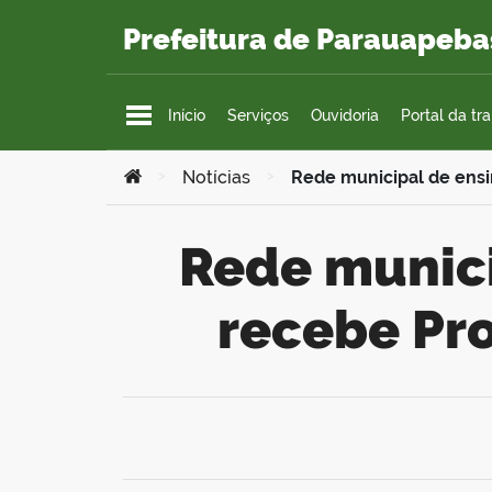
Ir para o conteúdo
Prefeitura de Parauapeba
Início
Serviços
Ouvidoria
Portal da tr
Você está aqui:
>
Notícias
>
Rede municipal de ensi
Rede municipal de ensino de Parauapebas
recebe Pro