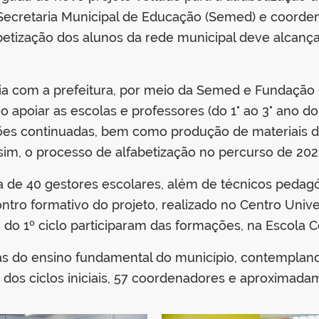
Secretaria Municipal de Educação (Semed) e coorden
abetização dos alunos da rede municipal deve alcan
ia com a prefeitura, por meio da Semed e Fundação G
o apoiar as escolas e professores (do 1° ao 3° ano 
ões continuadas, bem como produção de materiais di
sim, o processo de alfabetização no percurso de 202
a de 40 gestores escolares, além de técnicos pedagó
ntro formativo do projeto, realizado no Centro Unive
do 1º ciclo participaram das formações, na Escola Ce
as do ensino fundamental do município, contempland
os dos ciclos iniciais, 57 coordenadores e aproximada