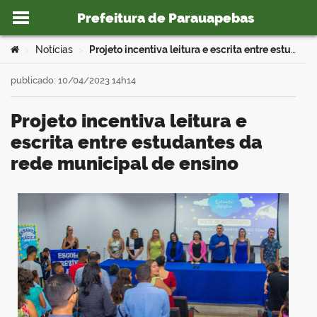
Prefeitura de Parauapebas
Ir para o conteúdo
Você está aqui:
Notícias
Projeto incentiva leitura e escrita entre estudantes da rede municipal de ensino
>
>
publicado: 10/04/2023 14h14
Projeto incentiva leitura e
o portal
escrita entre estudantes da
rede municipal de ensino
book
er
din