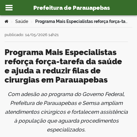
Prefeitura de Parauapebas
Ir para o conteúdo
Você está aqui:
Saúde
Programa Mais Especialistas reforça força-tarefa da saúde e ajuda a reduzir filas de cirurgias em Parauapebas
>
>
publicado: 14/05/2026 14h21
Programa Mais Especialistas
o portal
reforça força-tarefa da saúde
e ajuda a reduzir filas de
cirurgias em Parauapebas
Com adesão ao programa do Governo Federal,
book
Prefeitura de Parauapebas e Semsa ampliam
atendimentos cirúrgicos e fortalecem assistência
à população que aguarda procedimentos
er
especializados.