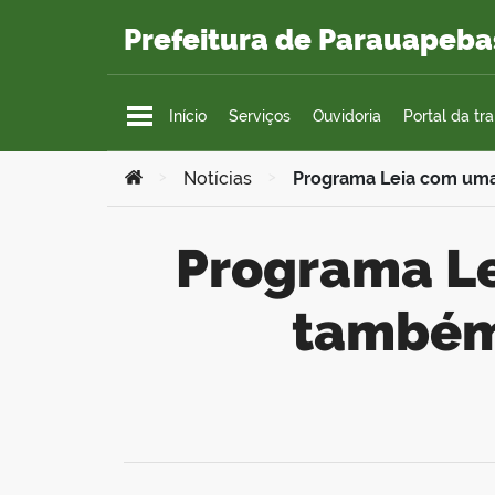
Ir para o conteúdo
Prefeitura de Parauapeba
Início
Serviços
Ouvidoria
Portal da tr
Você está aqui:
>
Notícias
>
Programa Leia com uma
Programa Leia com uma Criança é lançado
também