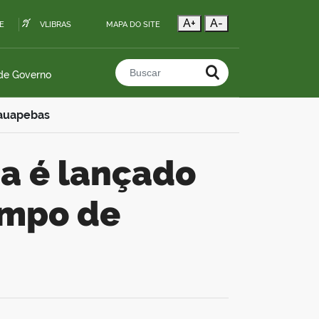
A+
A-
E
VLIBRAS
MAPA DO SITE
 de Governo
Buscar no portal
rauapebas
ampo de