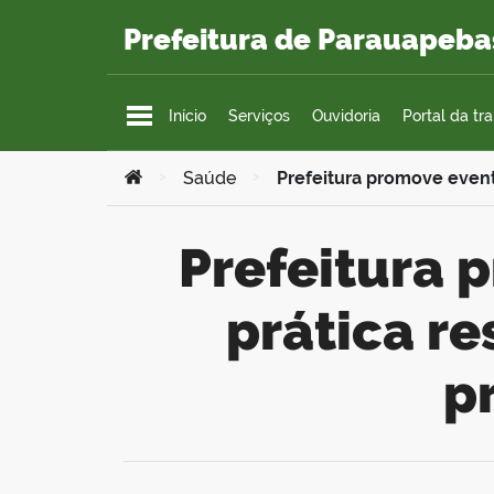
Ir para o conteúdo
Prefeitura de Parauapeba
Início
Serviços
Ouvidoria
Portal da tr
Você está aqui:
>
Saúde
>
Prefeitura promove event
Prefeitura promove evento que fortalece a
prática re
p