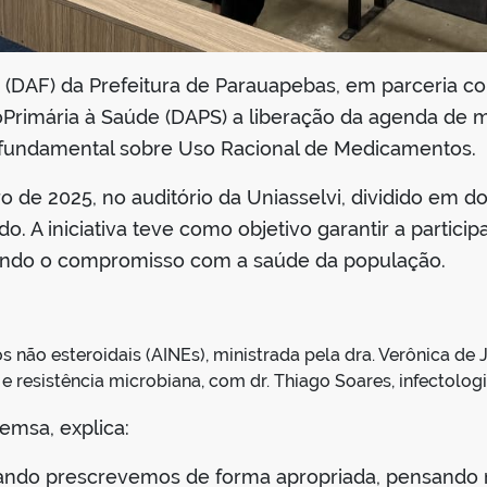
a (DAF) da Prefeitura de Parauapebas, em parceria c
ãoPrimária à Saúde (DAPS) a liberação da agenda de
 fundamental sobre Uso Racional de Medicamentos.
de 2025, no auditório da Uniasselvi, dividido em doi
. A iniciativa teve como objetivo garantir a partic
rçando o compromisso com a saúde da população.
s não esteroidais (AINEs), ministrada pela dra. Verônica de J
 resistência microbiana, com dr. Thiago Soares, infectologi
Semsa, explica:
ando prescrevemos de forma apropriada, pensando n