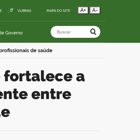
A+
A-
E
VLIBRAS
MAPA DO SITE
 de Governo
Buscar no portal
profissionais de saúde
ente entre
de