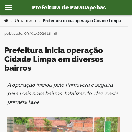
Prefeitura de Parauapebas
Ir para o conteúdo
Você está aqui:
Urbanismo
Prefeitura inicia operação Cidade Limpa em diversos bairros
>
>
publicado: 09/01/2024 11h38
Prefeitura inicia operação
o portal
Cidade Limpa em diversos
bairros
A operação iniciou pelo Primavera e seguirá
book
para mais nove bairros, totalizando, dez, nesta
primeira fase.
er
din