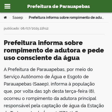
Prefeitura de Parauapebas
Ir para o conteúdo
Você está aqui:
Saaep
Prefeitura informa sobre rompimento de adutora e pede uso consciente da água
>
>
publicado: 08/07/2025 22h12
Prefeitura informa sobre
o portal
rompimento de adutora e pede
uso consciente da água
A Prefeitura de Parauapebas, por meio do
book
Serviço Autônomo de Água e Esgoto de
Parauapebas (Saaep), informa à população
que, por volta das 19h desta terça-feira (8),
er
ocorreu o rompimento da adutora principal
responsável pela captação de água da Estação
din