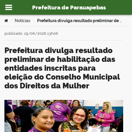
Prefeitura de Parauapebas
Ir para o conteúdo
Você está aqui:
Notícias
Prefeitura divulga resultado preliminar de habilitação das entidades inscritas para eleição do Conselho Municipal dos Direitos da Mulher
>
>
publicado: 19/06/2026 13h06
Prefeitura divulga resultado
o portal
preliminar de habilitação das
entidades inscritas para
eleição do Conselho Municipal
dos Direitos da Mulher
book
er