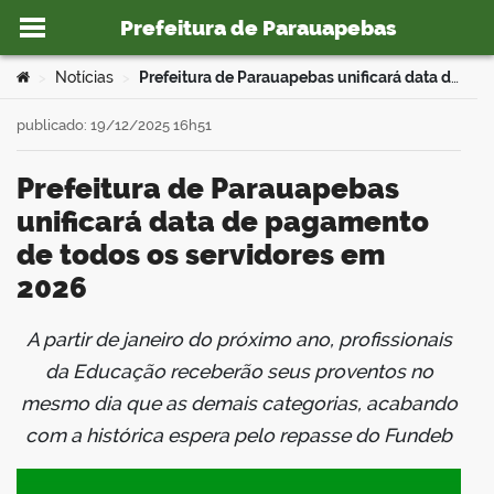
Prefeitura de Parauapebas
Ir para o conteúdo
Você está aqui:
Notícias
Prefeitura de Parauapebas unificará data de pagamento de todos os servidores em 2026
>
>
publicado: 19/12/2025 16h51
Prefeitura de Parauapebas
o portal
unificará data de pagamento
de todos os servidores em
2026
A partir de janeiro do próximo ano, profissionais
book
da Educação receberão seus proventos no
mesmo dia que as demais categorias, acabando
com a histórica espera pelo repasse do Fundeb
er