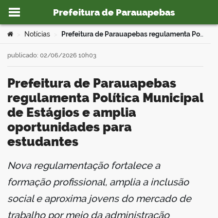
Prefeitura de Parauapebas
Ir para o conteúdo
Você está aqui:
Notícias
Prefeitura de Parauapebas regulamenta Política Municipal de Estágios e amplia oportunidades para estudantes
>
>
publicado: 02/06/2026 10h03
Prefeitura de Parauapebas
o portal
regulamenta Política Municipal
de Estágios e amplia
oportunidades para
estudantes
Nova regulamentação fortalece a
book
formação profissional, amplia a inclusão
social e aproxima jovens do mercado de
er
trabalho por meio da administração