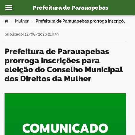
Prefeitura de Parauapebas
Ir para o conteúdo
Você está aqui:
Mulher
Prefeitura de Parauapebas prorroga inscrições para eleição do Conselho Municipal dos Direitos da Mulher
>
>
publicado: 12/06/2026 21h39
Prefeitura de Parauapebas
o portal
prorroga inscrições para
eleição do Conselho Municipal
dos Direitos da Mulher
book
er