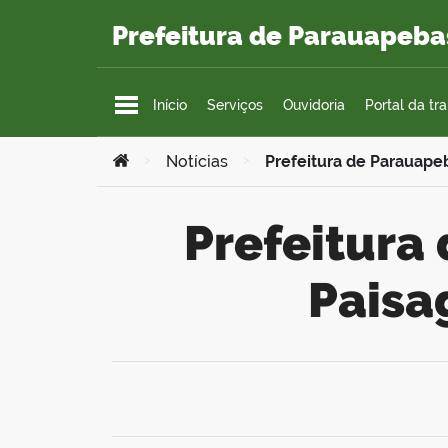
Ir para o conteúdo
Prefeitura de Parauapeba
Início
Serviços
Ouvidoria
Portal da tr
Você está aqui:
>
Notícias
>
Prefeitura de Parauapeb
Prefeitura de Parauapebas lança Projeto
Paisag