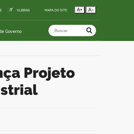
A+
A-
E
VLIBRAS
MAPA DO SITE
 de Governo
Buscar no portal
strial