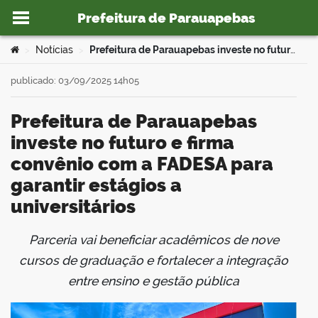
Prefeitura de Parauapebas
Ir para o conteúdo
Você está aqui:
Notícias
Prefeitura de Parauapebas investe no futuro e firma convênio com a FADESA para garantir estágios a universitários
>
>
publicado: 03/09/2025 14h05
Prefeitura de Parauapebas
o portal
investe no futuro e firma
convênio com a FADESA para
garantir estágios a
universitários
Parceria vai beneficiar acadêmicos de nove
book
cursos de graduação e fortalecer a integração
entre ensino e gestão pública
er