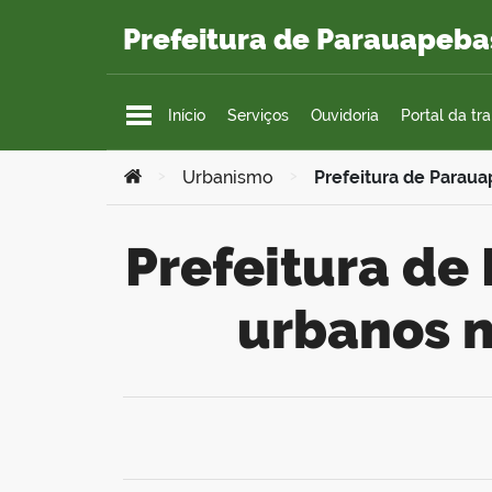
Ir para o conteúdo
Prefeitura de Parauapeba
Início
Serviços
Ouvidoria
Portal da tr
Você está aqui:
>
Urbanismo
>
Prefeitura de Paraua
Prefeitura de Parauapebas intensifica serviços
urbanos 