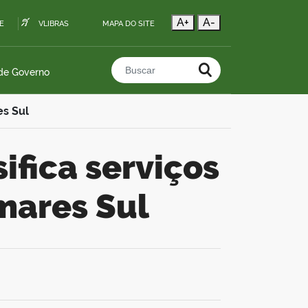
A+
A-
E
VLIBRAS
MAPA DO SITE
 de Governo
Buscar no portal
es Sul
mares Sul