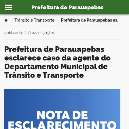
Prefeitura de Parauapebas
Ir para o conteúdo
Você está aqui:
Trânsito e Transporte
Prefeitura de Parauapebas esclarece caso da agente do Departamento Municipal de Trânsito e Transporte
>
>
publicado: 22/10/2025 15h10
Prefeitura de Parauapebas
o portal
esclarece caso da agente do
Departamento Municipal de
Trânsito e Transporte
book
er