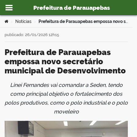
Prefeitura de Parauapebas
Ir para o conteúdo
Você está aqui:
Notícias
Prefeitura de Parauapebas empossa novo secretário municipal de Desenvolvimento
>
>
publicado: 26/01/2026 12h15
Prefeitura de Parauapebas
o portal
empossa novo secretário
municipal de Desenvolvimento
Linei Fernandes vai comandar a Seden, tendo
book
como principal objetivo o fortalecimento dos
polos produtivos, como o polo industrial e o polo
moveleiro
er
din