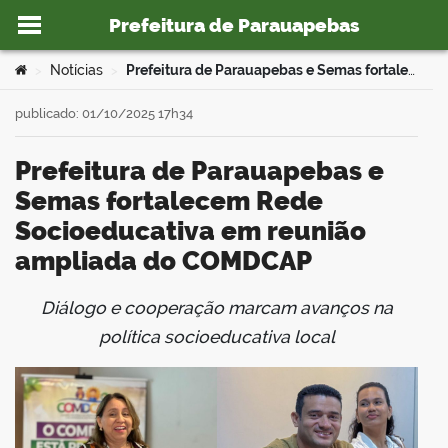
Prefeitura de Parauapebas
Ir para o conteúdo
Você está aqui:
Notícias
Prefeitura de Parauapebas e Semas fortalecem Rede Socioeducativa em reunião ampliada do COMDCAP
>
>
publicado: 01/10/2025 17h34
Prefeitura de Parauapebas e
o portal
Semas fortalecem Rede
Socioeducativa em reunião
ampliada do COMDCAP
Diálogo e cooperação marcam avanços na
book
política socioeducativa local
er