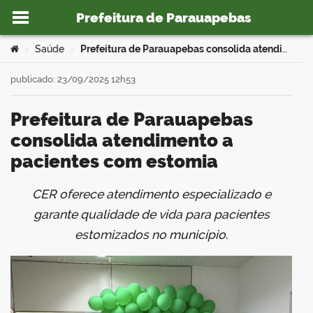
Prefeitura de Parauapebas
Ir para o conteúdo
Você está aqui:
Saúde
Prefeitura de Parauapebas consolida atendimento a pacientes com estomia
>
>
publicado: 23/09/2025 12h53
Prefeitura de Parauapebas
o portal
consolida atendimento a
pacientes com estomia
CER oferece atendimento especializado e
book
garante qualidade de vida para pacientes
estomizados no município
.
er
din