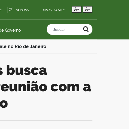
A+
A-
E
VLIBRAS
MAPA DO SITE
 de Governo
Buscar no portal
ale no Rio de Janeiro
reunião com a
ro