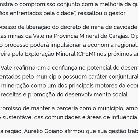
onstra o compromisso conjunto com a melhoria da q
os enfrentados pela cidade”, ressaltou o gestor.
ocesso de liberação do decreto de mina de cavidade,
s minas da Vale na Província Mineral de Carajás. O p
do processo poderá impulsionar a economia regional,
ira pela Exploração Mineral (CFEM) nos próximos a
 Vale reafirmaram a confiança no potencial de des
rentados pelo município possuem caráter conjuntural
a mineração como um dos principais motores da econ
receitas e promoção do desenvolvimento social.
misso de manter a parceria com o município, ampl
o sustentável das comunidades e áreas de influênci
da região, Aurélio Goiano afirmou que sua gestão tr