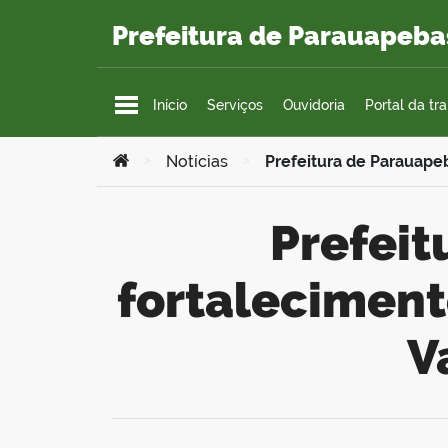
Ir para o conteúdo
Prefeitura de Parauapeba
Início
Serviços
Ouvidoria
Portal da tr
Você está aqui:
>
Notícias
>
Prefeitura de Parauape
Prefeitura de Parauapebas busca
fortaleciment
V