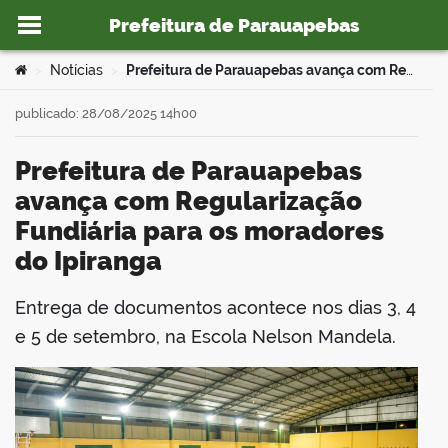
Prefeitura de Parauapebas
Ir para o conteúdo
Você está aqui:
Notícias
Prefeitura de Parauapebas avança com Regularização Fundiária para os moradores do Ipiranga
>
>
publicado: 28/08/2025 14h00
Prefeitura de Parauapebas
o portal
avança com Regularização
Fundiária para os moradores
do Ipiranga
Entrega de documentos acontece nos dias 3, 4
book
e 5 de setembro, na Escola Nelson Mandela.
er