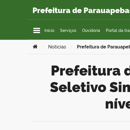
Ir para o conteúdo
Prefeitura de Parauapeba
Início
Serviços
Ouvidoria
Portal da tr
Você está aqui:
>
Notícias
>
Prefeitura de Parauapeb
Prefeitura de Parauapebas abre Processo
Seletivo Si
nív