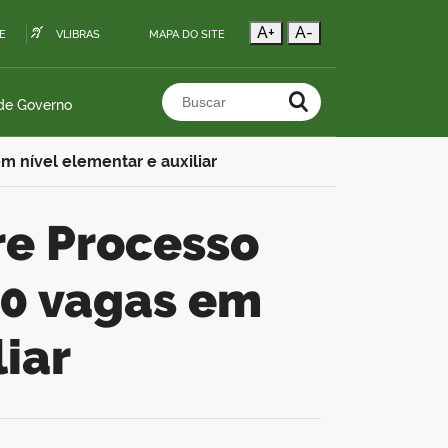
A+
A-
E
VLIBRAS
MAPA DO SITE
 de Governo
Buscar no portal
m nível elementar e auxiliar
30 vagas em
liar