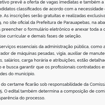
letivo prevê a oferta de vagas imediatas e também a
ndidatos classificados de acordo com a necessidade 
 As inscrições serão gratuitas e realizadas exclusiv
 no site oficial da Prefeitura de Parauapebas, na ab
rá preencher o formulário eletrônico e anexar toda
lise curricular e demais fases de seleção.
erviços essenciais da administração pública, como au
rador de máquinas pesadas, vigia, auxiliar de manute
 salários, carga horária e atribuições, estão detalh
rio e busca garantir que os profissionais contratado
des do município.
do certame ficarão sob responsabilidade da Comissã
025. O edital também determina a composição de com
nsparência do processo.