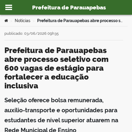
Prefeitura de Parauapebas
Ir para o conteúdo
Você está aqui:
Notícias
Prefeitura de Parauapebas abre processo seletivo com 600 vagas de estágio para fortalecer a educação inclusiva
>
>
publicado: 03/06/2026 09h35
Prefeitura de Parauapebas
o portal
abre processo seletivo com
600 vagas de estágio para
fortalecer a educação
inclusiva
Seleção oferece bolsa remunerada,
book
auxílio-transporte e oportunidades para
estudantes de nível superior atuarem na
er
Rede Municipal de Ensino