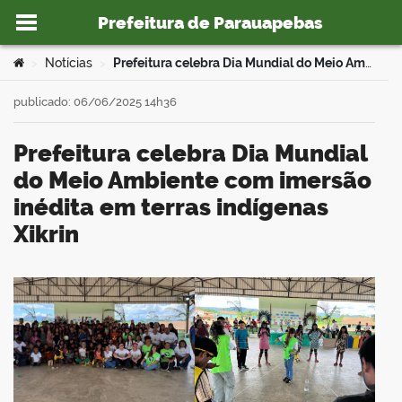
Prefeitura de Parauapebas
Ir para o conteúdo
Você está aqui:
Notícias
Prefeitura celebra Dia Mundial do Meio Ambiente com imersão inédita em terras indígenas Xikrin
>
>
publicado: 06/06/2025 14h36
Prefeitura celebra Dia Mundial
o portal
do Meio Ambiente com imersão
inédita em terras indígenas
Xikrin
book
er