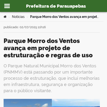
Prefeitura de Parauapebas
Ir para o conteúdo
Você está aqui:
Notícias
Parque Morro dos Ventos avança em projeto de estruturação e regras de uso
>
>
publicado: 02/07/2025 11h16
Parque Morro dos Ventos
o portal
avança em projeto de
estruturação e regras de uso
O Parque Natural Municipal Morro dos Ventos
(PNMMV) está passando por um importante
processo de estruturação, que inclui melhorias
em infraestrutura, segurança e organização
para o público visitante.