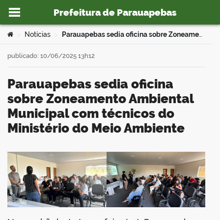
Prefeitura de Parauapebas
Ir para o conteúdo
Você está aqui:
Notícias
Parauapebas sedia oficina sobre Zoneamento Ambiental Municipal com técnicos do Ministério do Meio Ambiente
>
>
publicado: 10/06/2025 13h12
Parauapebas sedia oficina
o portal
sobre Zoneamento Ambiental
Municipal com técnicos do
Ministério do Meio Ambiente
book
er