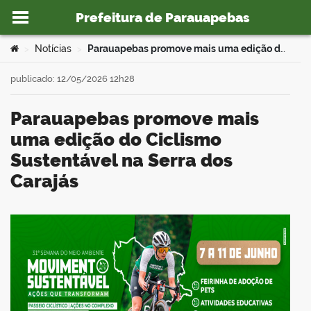
Prefeitura de Parauapebas
Ir para o conteúdo
Você está aqui:
Notícias
Parauapebas promove mais uma edição do Ciclismo Sustentável na Serra dos Carajás
>
>
publicado: 12/05/2026 12h28
Parauapebas promove mais
o portal
uma edição do Ciclismo
Sustentável na Serra dos
Carajás
book
er