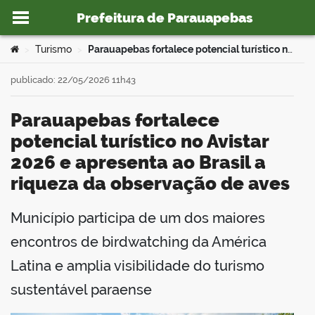
Prefeitura de Parauapebas
Ir para o conteúdo
Você está aqui:
Turismo
Parauapebas fortalece potencial turístico no Avistar 2026 e apresenta ao Brasil a riqueza da observação de aves
>
>
publicado: 22/05/2026 11h43
Parauapebas fortalece
o portal
potencial turístico no Avistar
2026 e apresenta ao Brasil a
riqueza da observação de aves
Município participa de um dos maiores
book
encontros de birdwatching da América
Latina e amplia visibilidade do turismo
er
sustentável paraense